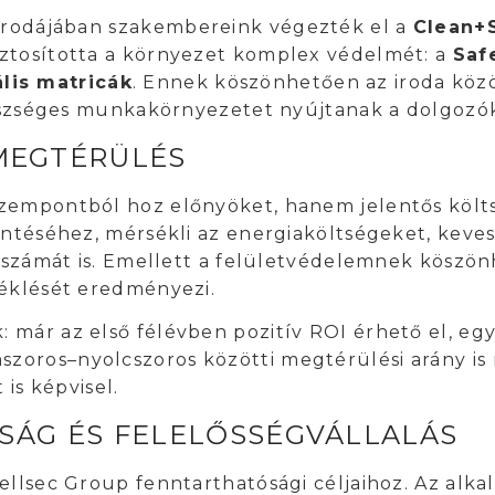
 irodájában
szakembereink végezték
el a
Clean+S
ztosította a környezet komplex védelmét: a
Saf
lis matricák
. Ennek köszönhetően az iroda közö
egészséges munkakörnyezetet nyújtanak a dolgozó
MEGTÉRÜLÉS
zempontból hoz előnyöket, hanem jelentős költsé
entéséhez, mérsékli az energiaköltségeket, keve
ok számát is. Emellett a felületvédelemnek kösz
séklését eredményezi.
 már az első félévben pozitív ROI érhető el, eg
oros–nyolcszoros közötti megtérülési arány is r
 is képvisel.
SÁG ÉS FELELŐSSÉGVÁLLALÁS
ellsec Group fenntarthatósági céljaihoz. Az alka