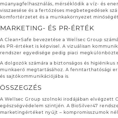
műanyagfelhasználás, mérséklődik a víz- és ene
visszaesése és a fertőzéses megbetegedések szá
komfortérzetet és a munkakörnyezet minőségét
MARKETING- ÉS PR-ÉRTÉK
A Clean+Safe bevezetése a Wellsec Group számá
és PR-értéket is képvisel. A vizuálisan kommuni
rendszer egyedisége pedig piaci megkülönböztet
A dolgozók számára a biztonságos és higiénikus
munkaerő megtartásához. A fenntarthatósági er
és sajtókommunikációjába
is.
ÖSSZEGZÉS
A Wellsec Group szolnoki irodájában elvégzett 
egészségvédelem szintjén. A BioSilver47 rendsz
marketingértéket nyújt –
kompromisszumok nél