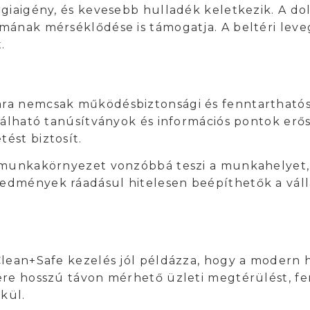
rgiaigény, és kevesebb hulladék keletkezik. A d
mának mérséklődése is támogatja. A beltéri leve
.
ra nemcsak működésbiztonsági és fenntarthatós
kálható tanúsítványok és információs pontok erős
ést biztosít.
 munkakörnyezet vonzóbbá teszi a munkahelyet, e
edmények ráadásul hitelesen beépíthetők a vál
Clean+Safe kezelés jól példázza, hogy a modern 
ere hosszú távon mérhető üzleti megtérülést, f
kül.