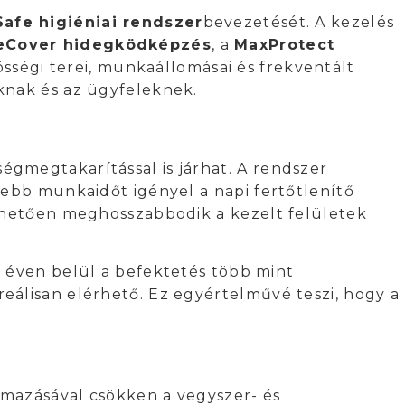
afe higiéniai rendszer
bevezetését. A kezelés
eCover hidegködképzés
, a
MaxProtect
sségi terei, munkaállomásai és frekventált
knak és az ügyfeleknek.
gmegtakarítással is járhat. A rendszer
sebb munkaidőt igényel a napi fertőtlenítő
önhetően meghosszabbodik a kezelt felületek
y éven belül a befektetés több mint
eálisan elérhető. Ez egyértelművé teszi, hogy a
lmazásával csökken a vegyszer- és