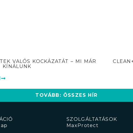
ETEK VALÓS KOCKÁZATÁT – MI MÁR
CLEAN
 KÍNÁLUNK
M
TOVÁBB: ÖSSZES HÍR
ÁCIÓ
SZOLGÁLTATÁSOK
lap
MaxProtect