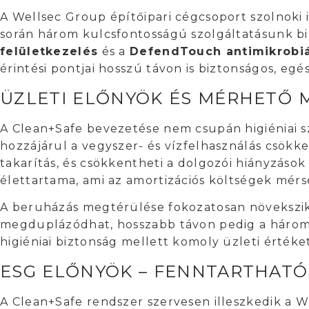
A Wellsec Group építőipari cégcsoport szolnoki
során három kulcsfontosságú szolgáltatásunk bi
felületkezelés
és a
DefendTouch antimikrobiá
érintési pontjai hosszú távon is biztonságos, 
ÜZLETI ELŐNYÖK ÉS MÉRHETŐ 
A Clean+Safe bevezetése nem csupán higiéniai s
hozzájárul a vegyszer- és vízfelhasználás csökk
takarítás, és csökkentheti a dolgozói hiányzás
élettartama, ami az amortizációs költségek mér
A beruházás megtérülése fokozatosan növekszik:
megduplázódhat, hosszabb távon pedig a háromsz
higiéniai biztonság mellett komoly üzleti értéket
ESG ELŐNYÖK – FENNTARTHATÓ
A Clean+Safe rendszer szervesen illeszkedik a W