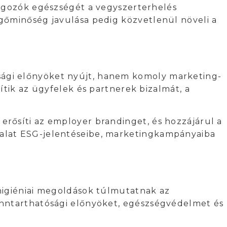
olgozók egészségét a vegyszerterhelés
gőminőség javulása pedig közvetlenül növeli a
ági előnyöket nyújt, hanem komoly marketing-
ítik az ügyfelek és partnerek bizalmát, a
rősíti az employer brandinget, és hozzájárul a
lalat ESG-jelentéseibe, marketingkampányaiba
higiéniai megoldások túlmutatnak az
enntarthatósági előnyöket, egészségvédelmet és