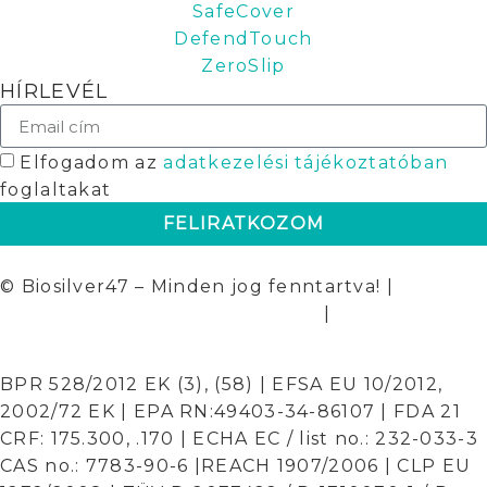
SafeCover
DefendTouch
ZeroSlip
HÍRLEVÉL
Elfogadom az
adatkezelési tájékoztatóban
foglaltakat
FELIRATKOZOM
© Biosilver47 – Minden jog fenntartva! |
Általános Szerződési Feltételek
|
Adatkezelési
tájékoztató
BPR 528/2012 EK (3), (58) | EFSA EU 10/2012,
2002/72 EK | EPA RN:49403-34-86107 | FDA 21
CRF: 175.300, .170 | ECHA EC / list no.: 232-033-3
CAS no.: 7783-90-6 |REACH 1907/2006 | CLP EU