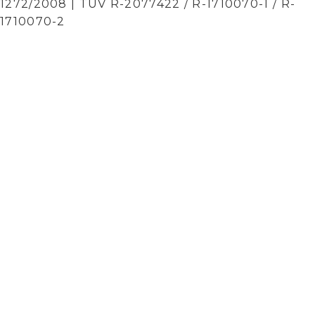
1272/2008 | TÜV R-2077422 / R-1710070-1 / R-
1710070-2