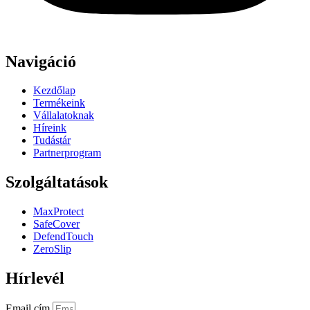
Navigáció
Kezdőlap
Termékeink
Vállalatoknak
Híreink
Tudástár
Partnerprogram
Szolgáltatások
MaxProtect
SafeCover
DefendTouch
ZeroSlip
Hírlevél
Email cím