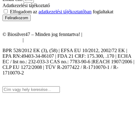
Adatkezelési tájékoztató
Elfogadom az
adatkezelési tájékoztatóban
foglaltakat
Feliratkozom
© Biosilver47 – Minden jog fenntartva! |
Általános Szerződési
Feltételek
|
Adatkezelési tájékoztató
BPR 528/2012 EK (3), (58) | EFSA EU 10/2012, 2002/72 EK |
EPA RN:49403-34-86107 | FDA 21 CRF: 175.300, .170 | ECHA
EC / list no.: 232-033-3 CAS no.: 7783-90-6 |REACH 1907/2006 |
CLP EU 1272/2008 | TÜV R-2077422 / R-1710070-1 / R-
1710070-2