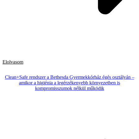
Elolvasom
Clean+Safe rendszer a Bethesda Gyermekkórház égés osztályán –
amikor a higiénia a legérzékenyebb környezetben is
kompromisszumok nélkül működik