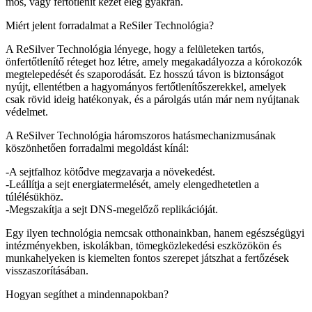
mos, vagy fertőtlenít kezet elég gyakran.
Miért jelent forradalmat a ReSiler Technológia?
A ReSilver Technológia lényege, hogy a felületeken tartós,
önfertőtlenítő réteget hoz létre, amely megakadályozza a kórokozók
megtelepedését és szaporodását. Ez hosszú távon is biztonságot
nyújt, ellentétben a hagyományos fertőtlenítőszerekkel, amelyek
csak rövid ideig hatékonyak, és a párolgás után már nem nyújtanak
védelmet.
A ReSilver Technológia háromszoros hatásmechanizmusának
köszönhetően forradalmi megoldást kínál:
-A sejtfalhoz kötődve megzavarja a növekedést.
-Leállítja a sejt energiatermelését, amely elengedhetetlen a
túlélésükhöz.
-Megszakítja a sejt DNS-megelőző replikációját.
Egy ilyen technológia nemcsak otthonainkban, hanem egészségügyi
intézményekben, iskolákban, tömegközlekedési eszközökön és
munkahelyeken is kiemelten fontos szerepet játszhat a fertőzések
visszaszorításában.
Hogyan segíthet a mindennapokban?