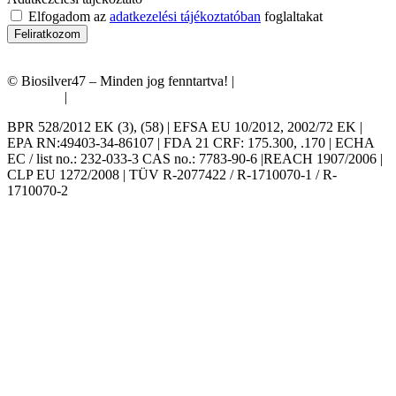
Elfogadom az
adatkezelési tájékoztatóban
foglaltakat
Feliratkozom
© Biosilver47 – Minden jog fenntartva! |
Általános Szerződési
Feltételek
|
Adatkezelési tájékoztató
BPR 528/2012 EK (3), (58) | EFSA EU 10/2012, 2002/72 EK |
EPA RN:49403-34-86107 | FDA 21 CRF: 175.300, .170 | ECHA
EC / list no.: 232-033-3 CAS no.: 7783-90-6 |REACH 1907/2006 |
CLP EU 1272/2008 | TÜV R-2077422 / R-1710070-1 / R-
1710070-2