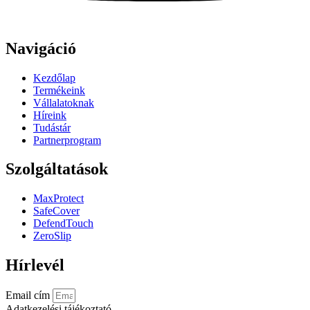
Navigáció
Kezdőlap
Termékeink
Vállalatoknak
Híreink
Tudástár
Partnerprogram
Szolgáltatások
MaxProtect
SafeCover
DefendTouch
ZeroSlip
Hírlevél
Email cím
Adatkezelési tájékoztató