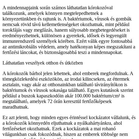
A mindennapjaink során számos láthatatlan kórokozóval
találkozunk, amelyek könnyen megtelepedhetnek a
környezetünkben és rajtunk is. A baktériumok, vírusok és gombák
nemcsak rövid távú kellemetlenségeket okozhatnak, mint például
torokfájás vagy megfázás, hanem súlyosabb megbetegedéseket is
eredményezhetnek, különösen a gyerekek, idősek és legyengült
immunrendszerű személyek körében. Ezért válik egyre fontosabbá
az antimikrobiális védelem, amely hatékonyan képes megszakítani a
fertőzési láncokat, és biztonságosabbá teszi a mindennapokat.
Láthatatlan veszélyek otthon és útközben
A kórokozók bárhol jelen lehetnek, ahol emberek megfordulnak. A
tömegközlekedési eszközökön, az irodai kilincseken, az éttermek
asztalain, vagy akár az otthonainkban található távirányítókon is
baktériumok és vírusok sokasága található. Egyes kutatások szerint
például a buszok kapaszkodóin akár 100.000 baktérium/cm² is
megtalálható, amelyek 72 órán keresztül fertőzőképesek
maradhatnak.
Ez azt jelenti, hogy minden egyes érintéssel kockázatot vállalunk, és
a kórokozók könnyedén eljuthatnak a nyálkahártyánkra, ahol
fertőzéseket okozhatnak. Ezek a kockázatok a mai rohanó
világunkban csak fokozódnak, hiszen az emberek többsége nem