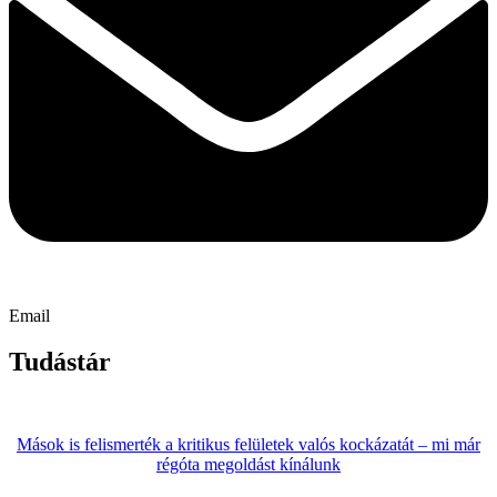
Email
Tudástár
Mások is felismerték a kritikus felületek valós kockázatát – mi már
régóta megoldást kínálunk