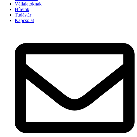
Vállalatoknak
Híreink
Tudástár
Kapcsolat