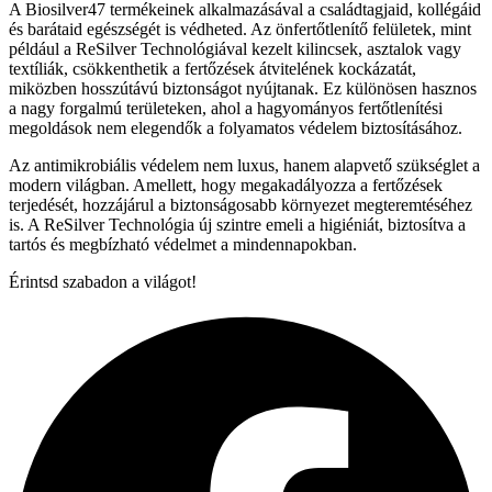
A Biosilver47 termékeinek alkalmazásával a családtagjaid, kollégáid
és barátaid egészségét is védheted. Az önfertőtlenítő felületek, mint
például a ReSilver Technológiával kezelt kilincsek, asztalok vagy
textíliák, csökkenthetik a fertőzések átvitelének kockázatát,
miközben hosszútávú biztonságot nyújtanak. Ez különösen hasznos
a nagy forgalmú területeken, ahol a hagyományos fertőtlenítési
megoldások nem elegendők a folyamatos védelem biztosításához.
Az antimikrobiális védelem nem luxus, hanem alapvető szükséglet a
modern világban. Amellett, hogy megakadályozza a fertőzések
terjedését, hozzájárul a biztonságosabb környezet megteremtéséhez
is. A ReSilver Technológia új szintre emeli a higiéniát, biztosítva a
tartós és megbízható védelmet a mindennapokban.
Érintsd szabadon a világot!