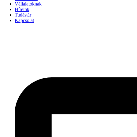
Vállalatoknak
Híreink
Tudástár
Kapcsolat