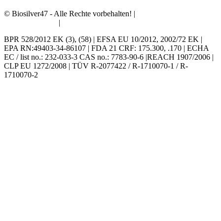
© Biosilver47 - Alle Rechte vorbehalten! |
Allgemeine Bedingungen
und Konditionen
|
Datenschutzerklärung
BPR 528/2012 EK (3), (58) | EFSA EU 10/2012, 2002/72 EK |
EPA RN:49403-34-86107 | FDA 21 CRF: 175.300, .170 | ECHA
EC / list no.: 232-033-3 CAS no.: 7783-90-6 |REACH 1907/2006 |
CLP EU 1272/2008 | TÜV R-2077422 / R-1710070-1 / R-
1710070-2