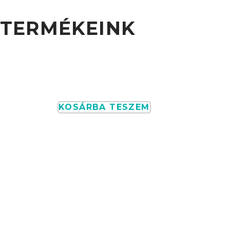
TERMÉKEINK
Az Argent Harmony Shampoo gyengéd, tudom
KOSÁRBA TESZEM