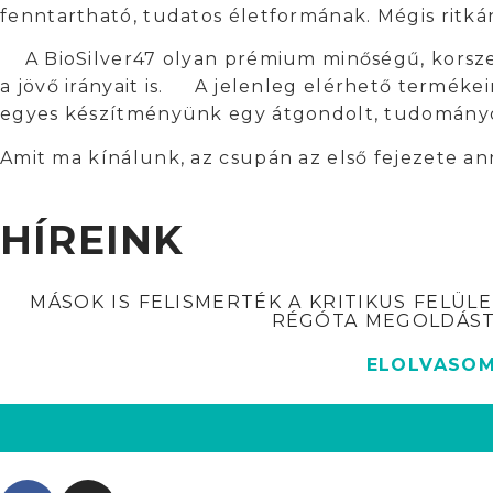
fenntartható, tudatos életformának. Mégis ritk
A BioSilver47 olyan prémium minőségű, korszer
a jövő irányait is. A jelenleg elérhető terméke
egyes készítményünk egy átgondolt, tudományos
Amit ma kínálunk, az csupán az első fejezete an
HÍREINK
MÁSOK IS FELISMERTÉK A KRITIKUS FELÜL
RÉGÓTA MEGOLDÁST
ELOLVASO