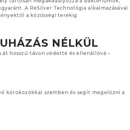
mely tartósan megakadályozza a baktériumok,
gyaránt. A ReSilver Technológia alkalmazásával
ényektől a közösségi terekig
RUHÁZÁS NÉLKÜL
a át hosszú távon védetté és ellenállóvá –
búvó kórokozókkal szemben és segít megelőzni a