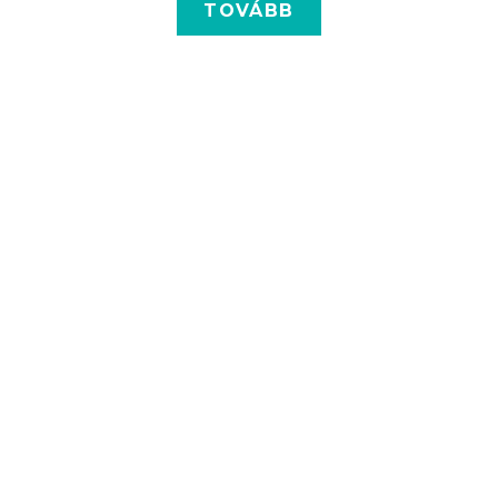
TOVÁBB
ARGENT HARMONY SHAMPOO 200ML
ányosan fejlesztett formulája nyugtatja a fejbőrt, erős
mikrobiális védelmet nyújt minden hajmosás után.
6 890
FT
4 819
FT