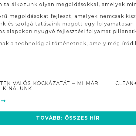
án találkozunk olyan megoldásokkal, amelyek mi
ű megoldásokat fejleszt, amelyek nemcsak kisz
ink és szolgáltatásaink mögött egy folyamatosan
 alapokon nyugvó fejlesztési folyamat pillanat
nak a technológiai történetnek, amely még íródi
ETEK VALÓS KOCKÁZATÁT – MI MÁR
CLEAN
 KÍNÁLUNK
M
TOVÁBB: ÖSSZES HÍR