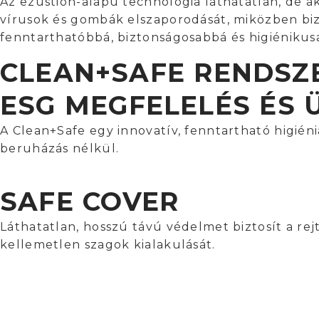
Az ezüstion-alapú technológia láthatatlan, de 
vírusok és gombák elszaporodását, miközben biz
fenntarthatóbbá, biztonságosabbá és higiénikus
CLEAN+SAFE RENDSZ
ESG MEGFELELÉS ÉS 
A Clean+Safe egy innovatív, fenntartható higiéni
beruházás nélkül.
SAFE COVER
Láthatatlan, hosszú távú védelmet biztosít a re
kellemetlen szagok kialakulását.