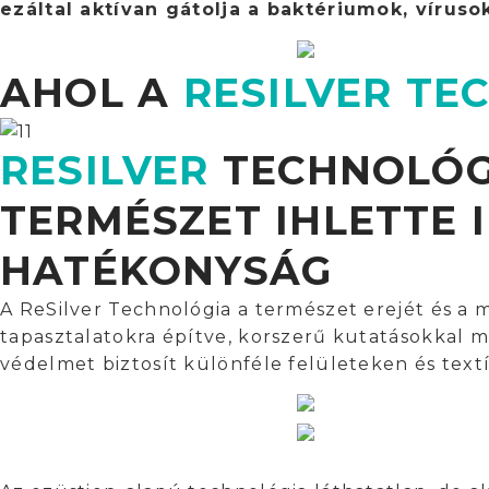
ezáltal aktívan gátolja a baktériumok, víru
AHOL A
RESILVER TE
RESILVER
TECHNOLÓG
TERMÉSZET IHLETTE
HATÉKONYSÁG
A ReSilver Technológia a természet erejét és 
tapasztalatokra építve, korszerű kutatásokkal me
védelmet biztosít különféle felületeken és textí