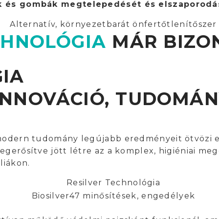
sok és gombák megtelepedését és elszaporodá
CHNOLÓGIA
MÁR BIZO
IA
 INNOVÁCIÓ, TUDOMÁ
a modern tudomány legújabb eredményeit ötvözi
gerősítve jött létre az a komplex, higiéniai meg
liákon.