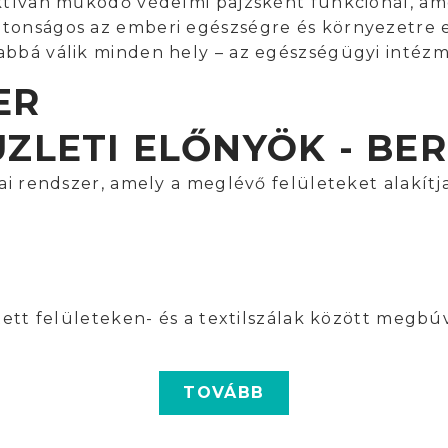
aktívan működő védelmi pajzsként funkcionál, a
tonságos az emberi egészségre és környezetre e
abbá válik minden hely – az egészségügyi intézm
ER
ÜZLETI ELŐNYÖK - BE
ai rendszer, amely a meglévő felületeket alakítj
jtett felületeken- és a textilszálak között meg
TOVÁBB