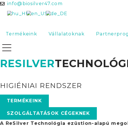
info@biosilver47.com
Termékeink
Vállalatoknak
Partnerpro
RESILVER
TECHNOLÓG
HIGIÉNIAI RENDSZER
TERMÉKEINK
SZOLGÁLTATÁSOK CÉGEKNEK
A ReSilver Technológia ezüstion-alapú megold