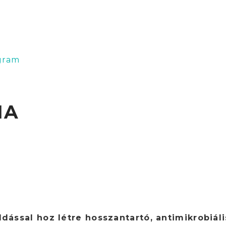
gram
IA
ással hoz létre hosszantartó, antimikrobiális