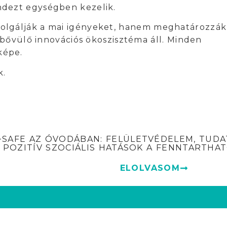
ndezt egységben kezelik.
olgálják a mai igényeket, hanem meghatározzák
 bővülő innovációs ökoszisztéma áll. Minden
képe.
k.
+SAFE AZ ÓVODÁBAN: FELÜLETVÉDELEM, TUDA
POZITÍV SZOCIÁLIS HATÁSOK A FENNTARTH
ELOLVASOM