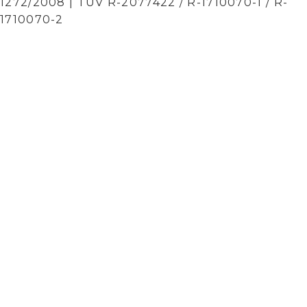
1272/2008 | TÜV R-2077422 / R-1710070-1 / R-
1710070-2