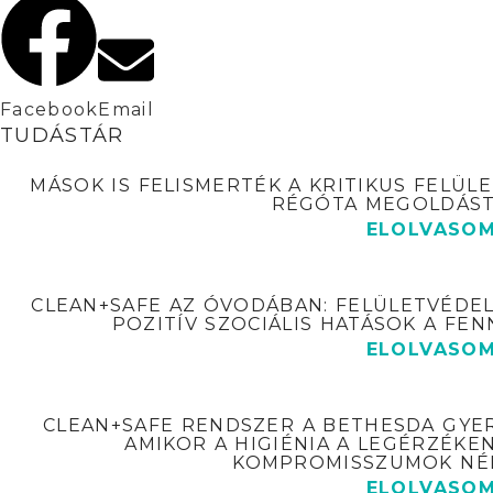
Facebook
Email
TUDÁSTÁR
MÁSOK IS FELISMERTÉK A KRITIKUS FELÜL
RÉGÓTA MEGOLDÁST
ELOLVASO
CLEAN+SAFE AZ ÓVODÁBAN: FELÜLETVÉDEL
POZITÍV SZOCIÁLIS HATÁSOK A F
ELOLVASO
CLEAN+SAFE RENDSZER A BETHESDA GYE
AMIKOR A HIGIÉNIA A LEGÉRZÉKE
KOMPROMISSZUMOK NÉ
ELOLVASO