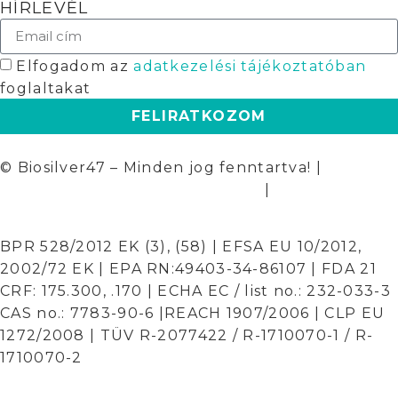
HÍRLEVÉL
Elfogadom az
adatkezelési tájékoztatóban
foglaltakat
FELIRATKOZOM
© Biosilver47 – Minden jog fenntartva! |
Általános Szerződési Feltételek
|
Adatkezelési
tájékoztató
BPR 528/2012 EK (3), (58) | EFSA EU 10/2012,
2002/72 EK | EPA RN:49403-34-86107 | FDA 21
CRF: 175.300, .170 | ECHA EC / list no.: 232-033-3
CAS no.: 7783-90-6 |REACH 1907/2006 | CLP EU
1272/2008 | TÜV R-2077422 / R-1710070-1 / R-
1710070-2