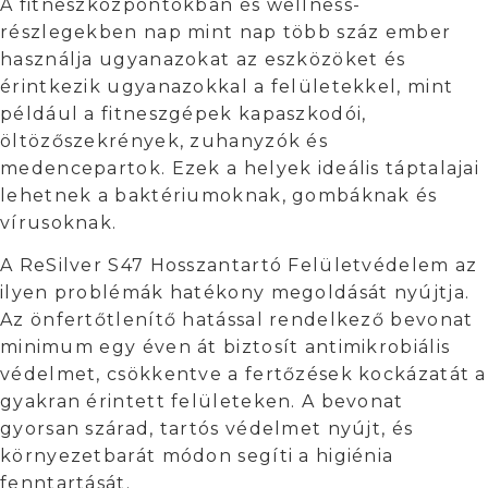
A fitneszközpontokban és wellness-
részlegekben nap mint nap több száz ember
használja ugyanazokat az eszközöket és
érintkezik ugyanazokkal a felületekkel, mint
például a fitneszgépek kapaszkodói,
öltözőszekrények, zuhanyzók és
medencepartok. Ezek a helyek ideális táptalajai
lehetnek a baktériumoknak, gombáknak és
vírusoknak.
A ReSilver S47 Hosszantartó Felületvédelem az
ilyen problémák hatékony megoldását nyújtja.
Az önfertőtlenítő hatással rendelkező bevonat
minimum egy éven át biztosít antimikrobiális
védelmet, csökkentve a fertőzések kockázatát a
gyakran érintett felületeken. A bevonat
gyorsan szárad, tartós védelmet nyújt, és
környezetbarát módon segíti a higiénia
fenntartását.