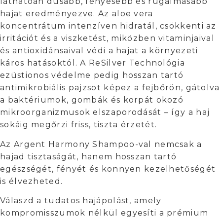
láthatóan dúsabb, fényesebb és rugalmasabb
hajat eredményezve. Az aloe vera
koncentrátum intenzíven hidratál, csökkenti az
irritációt és a viszketést, miközben vitaminjaival
és antioxidánsaival védi a hajat a környezeti
káros hatásoktól. A ReSilver Technológia
ezüstionos védelme pedig hosszan tartó
antimikrobiális pajzsot képez a fejbőrön, gátolva
a baktériumok, gombák és korpát okozó
mikroorganizmusok elszaporodását – így a haj
sokáig megőrzi friss, tiszta érzetét.
Az Argent Harmony Shampoo-val nemcsak a
hajad tisztaságát, hanem hosszan tartó
egészségét, fényét és könnyen kezelhetőségét
is élvezheted.
Válaszd a tudatos hajápolást, amely
kompromisszumok nélkül egyesíti a prémium