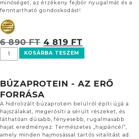
minőséget, az érzékeny fejbőr nyugalmát és a
fenntartható gondoskodást!
6 890
FT
4 819
FT
KOSÁRBA TESZEM
BÚZAPROTEIN - AZ ERŐ
FORRÁSA
A hidrolizált búzaprotein belülről építi újjá a
hajszálakat, megerősíti a sérült részeket, és
láthatóan dúsabb, fényesebb, rugalmasabb
hajat eredményez. Természetes „hajpáncél”,
amely minden hajmosással tartós vitalitást ad.