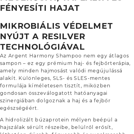
FÉNYESÍTI HAJAT
MIKROBIÁLIS VÉDELMET
NYÚJT A RESILVER
TECHNOLÓGIÁVAL
Az Argent Harmony Shampoo nem egy átlagos
sampon – ez egy prémium haj- és fejbőrterápia,
amely minden hajmosást valódi megújulássá
alakít. Különleges, SLS- és SLES-mentes
formulája kíméletesen tisztít, miközben
gondosan összeválogatott hatóanyagai
szinergiában dolgoznak a haj és a fejbőr
egészségéért.
A hidrolizált búzaprotein mélyen beépül a
hajszálak sérült részeibe, belülről erősít,