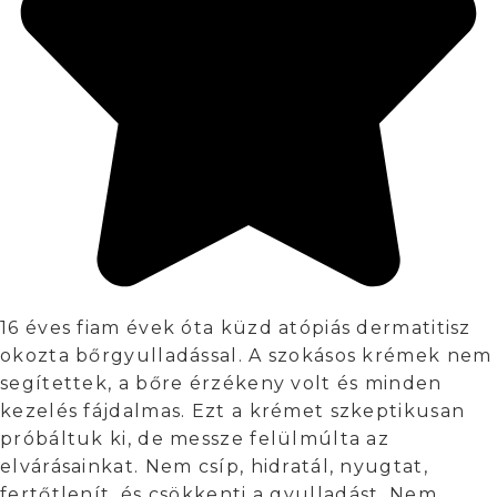
16 éves fiam évek óta küzd atópiás dermatitisz
okozta bőrgyulladással. A szokásos krémek nem
segítettek, a bőre érzékeny volt és minden
kezelés fájdalmas. Ezt a krémet szkeptikusan
próbáltuk ki, de messze felülmúlta az
elvárásainkat. Nem csíp, hidratál, nyugtat,
fertőtlenít, és csökkenti a gyulladást. Nem