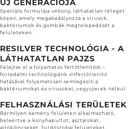
ÚJ GENERÁCIÓJA
Speciális formulája vékony, láthatatlan réteget
képez, amely megakadályozza a vírusok,
baktériumok és gombák megtelepedését a
felületeken.
RESILVER TECHNOLÓGIA - A
LÁTHATATLAN PAJZS
Felejtse el a folyamatos fertőtlenítést –
forradalmi technológiánk önfertőtlenítő
hatásával folyamatosan semlegesíti a
baktériumokat és vírusokat, vegyszerek nélkül.
FELHASZNÁLÁSI TERÜLETEK
Bármilyen kemény felületen alkalmazható,
beleértve a konyhapultot, asztalokat,
ajtókilincseket, fürdőszobai felületeket,